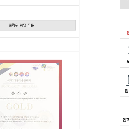
플라워·웨딩·드론