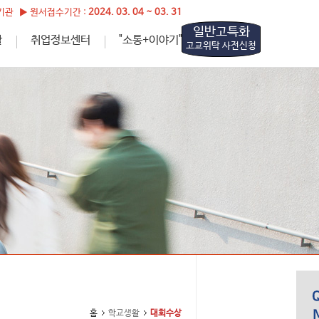
관 ▶ 원서접수기간 :
2024. 03. 04 ~ 03. 31
일반고특화
활
취업정보센터
"소통+이야기"
고교위탁 사전신청
홈
학교생활
대회수상