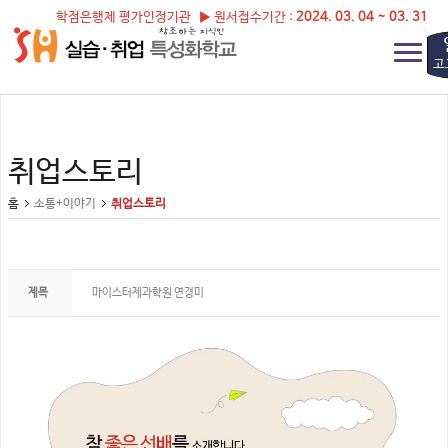
학점은행제 평가인정기관 ▶ 원서접수기간 :
2024. 03. 04 ~ 03. 31
고
취업스토리
홈
소통+이야기
취업스토리
제목
마이스터제과학원 연경미