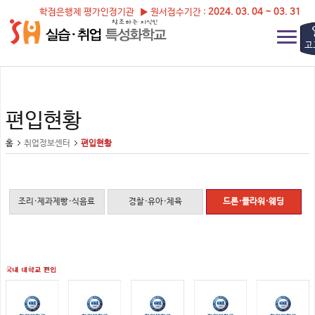
학점은행제 평가인정기관 ▶ 원서접수기간 :
2024. 03. 04 ~ 03. 31
고
편입현황
홈
취업정보센터
편입현황
조리·제과제빵·식음료
경찰·유아·체육
드론·플라워·웨딩