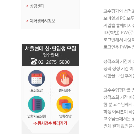
상담센터
교수평가와 성적
모바일과 PC 모
재학생학사정보
계열별 홈페이지 
ID(학번) PW
로그인해서 사용하
로그인후 PW는 
성적조회 기간에 
성적 정정 기간 
시험을 보신 후에
교수수업평가를 반
성적조회 기간 이
한 분 교수님께서
학생 여러분이 하
교수님들께서는 성
⇒ 원서접수 하러가기
전체 결과 값만을