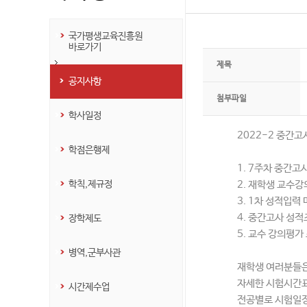
국가평생교육진흥원
바로가기
제목
공지사항
첨부파일
학사일정
2022-2 중간고
학점은행제
1. 7주차 중간고사
학칙,제규정
2. 재학생 교수강
3. 1차 성적입력 
4. 중간고사 성적조
장학제도
5. 교수 강의평가 
병역,군부사관
재학생 여러분들은
자세한 시험시간표
시간제수업
전공별로 시험일정