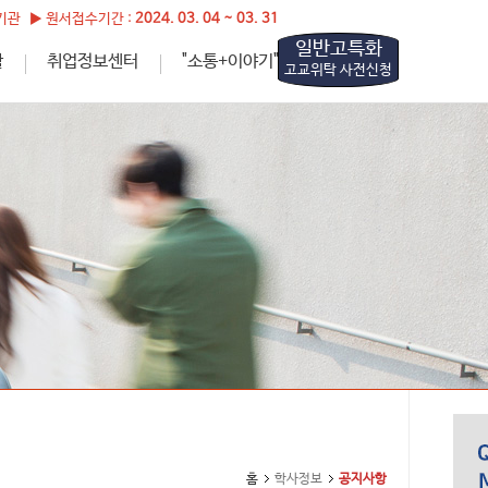
관 ▶ 원서접수기간 :
2024. 03. 04 ~ 03. 31
일반고특화
활
취업정보센터
"소통+이야기"
고교위탁 사전신청
홈
학사정보
공지사항