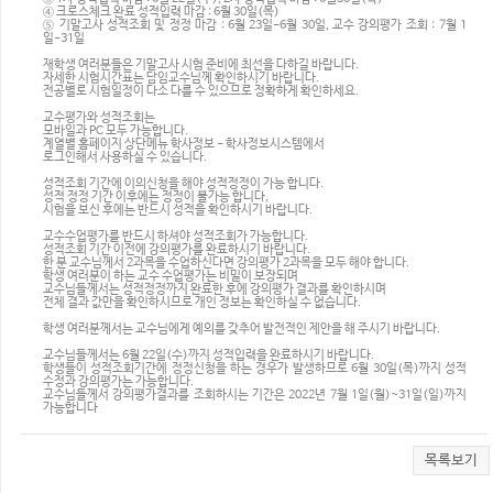
④ 크로스체크 완료 성적입력 마감 : 6월 30일(목)
⑤ 기말고사 성적조회 및 정정 마감 : 6월 23일-6월 30일, 교수 강의평가 조회 : 7월 1
일-31일
재학생 여러분들은 기말고사 시험 준비에 최선을 다하길 바랍니다.
자세한 시험시간표는 담임교수님께 확인하시기 바랍니다.
전공별로 시험일정이 다소 다를 수 있으므로 정확하게 확인하세요.
교수평가와 성적조회는
모바일과 PC 모두 가능합니다.
계열별 홈페이지 상단메뉴 학사정보 - 학사정보시스템에서
로그인해서 사용하실 수 있습니다.
성적조회 기간에 이의신청을 해야 성적정정이 가능 합니다.
성적 정정 기간 이후에는 정정이 불가능 합니다,
시험을 보신 후에는 반드시 성적을 확인하시기 바랍니다.
교수수업평가를 반드시 하셔야 성적조회가 가능합니다.
성적조회 기간 이전에 강의평가를 완료하시기 바랍니다.
한 분 교수님께서 2과목을 수업하신다면 강의평가 2과목을 모두 해야 합니다.
학생 여러분이 하는 교수 수업평가는 비밀이 보장되며
교수님들께서는 성적정정까지 완료한 후에 강의평가 결과를 확인하시며
전체 결과 값만을 확인하시므로 개인 정보는 확인하실 수 없습니다.
학생 여러분께서는 교수님에게 예의를 갖추어 발전적인 제안을 해 주시기 바랍니다.
교수님들께서는 6월 22일(수)까지 성적입력을 완료하시기 바랍니다.
학생들이 성적조회기간에 정정신청을 하는 경우가 발생하므로 6월 30일(목)까지 성적
수정과 강의평가는 가능합니다.
교수님들께서 강의평가결과를 조회하시는 기간은 2022년 7월 1일(월)~31일(일)까지
가능합니다
목록보기