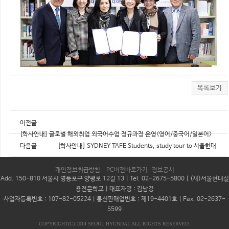
목록보기
이전글
[학사안내] 글로벌 해외취업 외국어수업 정규과정 운영<영어/중국어/일본어>
다음글
[학사안내] SYDNEY TAFE Students, study tour to 서울현대
개인정보취급방침
PC버전바로가기
정보공시
Add. 150-810 서울시 영등포구 양평로 12길 13 | Tel. 02-2675-5800 | (재)서울현대실
용전문학교 | 대표자명 : 김남경
사업자등록번호 : 107-82-05224 | 통신판매업번호 : 제19-4401호 |
Fax. 02-2637-
5599
COPYRIGHT(C) 2014 SEOUL HYUNDAI. ALL RIGHTS RESERVED.