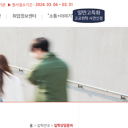
관 ▶ 원서접수기간 :
2024. 03. 04 ~ 03. 31
일반고특화
활
취업정보센터
"소통+이야기"
고교위탁 사전신청
홈
입학안내
입학상담문의