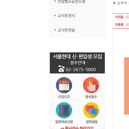
면접협조공문요청
★ 입학처 : 
교사추천서
교사추천글
⇒ 원서접수 하러가기