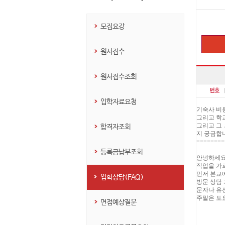
모집요강
원서접수
원서접수조회
입학자료요청
기숙사 비
그리고 학
그리고 그
합격자조회
지 궁금합
========
등록금납부조회
안녕하세요
직업을 가
먼저 본교
입학상담(FAQ)
방문 상담
문자나 유
주말은 토
면접예상질문