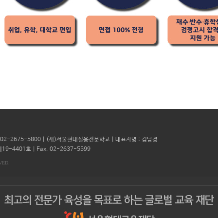
l. 02-2675-5800 | (재)서울현대실용전문학교 | 대표자명 : 김남경
19-4401호 |
Fax. 02-2637-5599
VED.