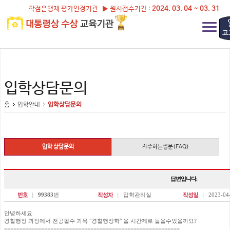
학점은행제 평가인정기관 ▶ 원서접수기간 :
2024. 03. 04 ~ 03. 31
고
입학상담문의
홈
입학안내
입학상담문의
입학 상담문의
자주하는질문(FAQ)
답변입니다.
99383
번
입학관리실
2023-04
안녕하세요.
경찰행정 과정에서 전공필수 과목 "경찰행정학" 을 시간제로 들을수있을까요?
=========================================================