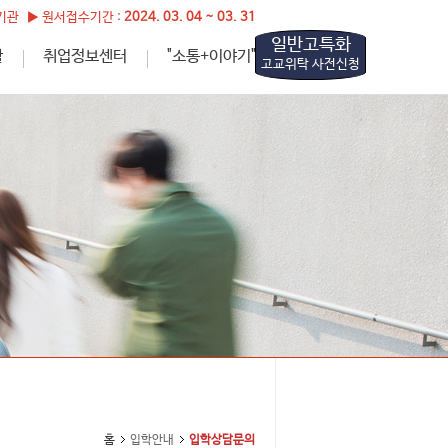
관 ▶ 원서접수기간 :
2024. 03. 04 ~ 03. 31
일반고특화
활
취업정보센터
"소통+이야기"
고교위탁 사전신청
홈
입학안내
입학상담문의