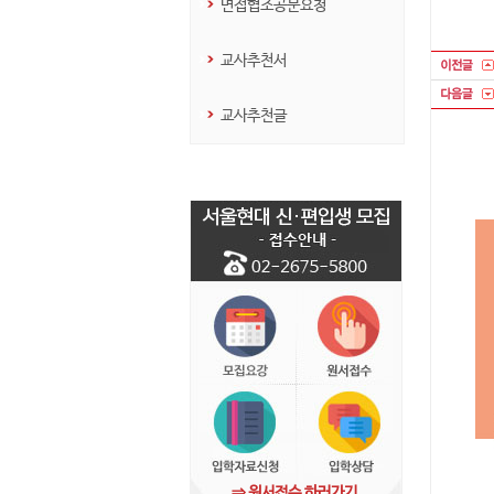
면접협조공문요청
교사추천서
교사추천글
⇒ 원서접수 하러가기