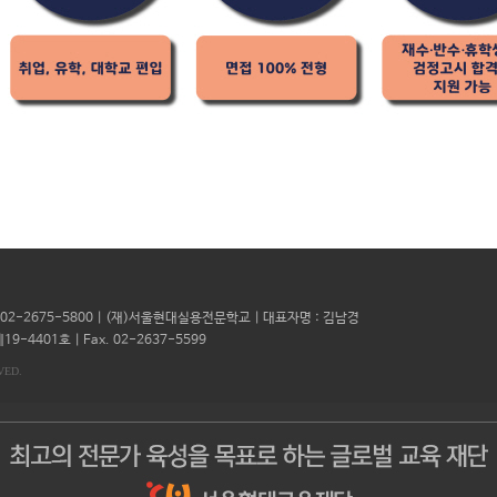
l. 02-2675-5800 | (재)서울현대실용전문학교 | 대표자명 : 김남경
19-4401호 |
Fax. 02-2637-5599
VED.