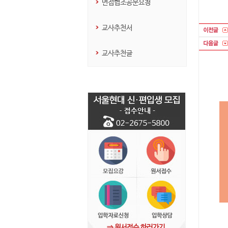
면접협조공문요청
교사추천서
교사추천글
⇒ 원서접수 하러가기