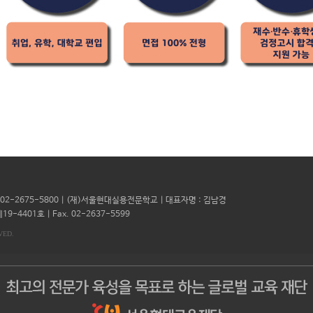
l. 02-2675-5800 | (재)서울현대실용전문학교 | 대표자명 : 김남경
19-4401호 |
Fax. 02-2637-5599
VED.