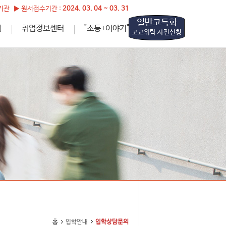
관 ▶ 원서접수기간 :
2024. 03. 04 ~ 03. 31
일반고특화
활
취업정보센터
"소통+이야기"
고교위탁 사전신청
홈
입학안내
입학상담문의