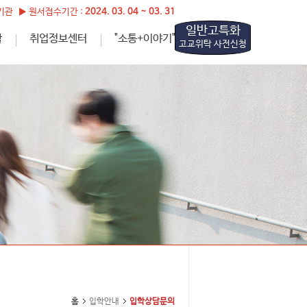
관 ▶ 원서접수기간 :
2024. 03. 04 ~ 03. 31
일반고특화
활
취업정보센터
"소통+이야기"
고교위탁 사전신청
홈
입학안내
입학상담문의