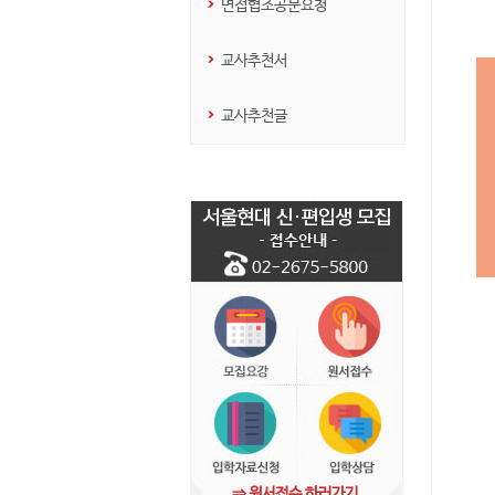
면접협조공문요청
교사추천서
교사추천글
⇒ 원서접수 하러가기