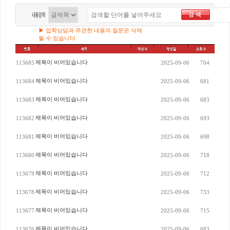
▶ 입학상담과 무관한 내용의 질문은 삭제
될 수 있습니다.
제목이 비어있습니다
113685
2025-09-06
704
제목이 비어있습니다
113684
2025-09-06
681
제목이 비어있습니다
113683
2025-09-06
683
제목이 비어있습니다
113682
2025-09-06
693
제목이 비어있습니다
113681
2025-09-06
698
제목이 비어있습니다
113680
2025-09-06
718
제목이 비어있습니다
113679
2025-09-06
712
제목이 비어있습니다
113678
2025-09-06
733
제목이 비어있습니다
113677
2025-09-06
715
제목이 비어있습니다
113676
2025-09-06
683