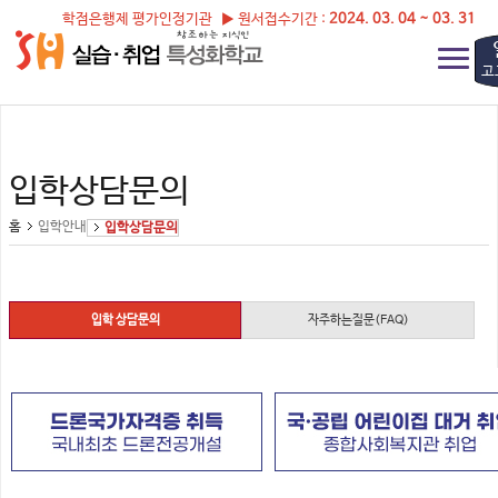
학점은행제 평가인정기관 ▶ 원서접수기간 :
2024. 03. 04 ~ 03. 31
고
입학상담문의
홈
입학안내
입학상담문의
입학 상담문의
자주하는질문(FAQ)