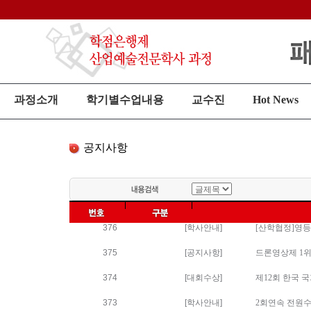
과정소개
학기별수업내용
교수진
Hot News
공지사항
376
[학사안내]
[산학협정]영등
375
[공지사항]
드론영상제 1위
374
[대회수상]
제12회 한국 
373
[학사안내]
2회연속 전원수