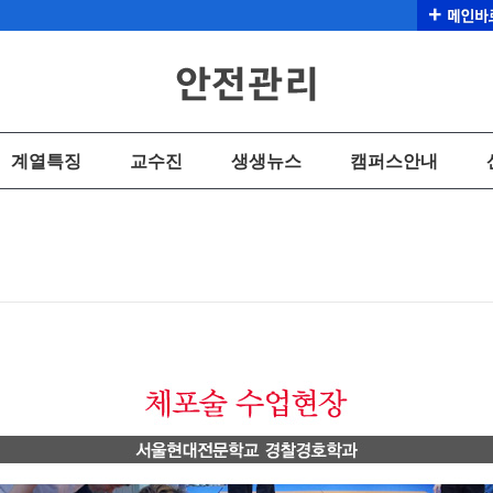
계열특징
교수진
생생뉴스
캠퍼스안내