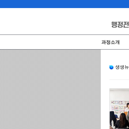
과정소개
생생뉴