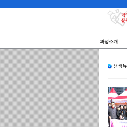
과정소개
생생뉴