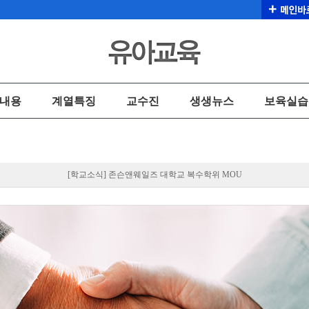
내용
계열특징
교수진
생생뉴스
보육실습
[학교소식] 존슨앤웨일즈 대학교 복수학위 MOU