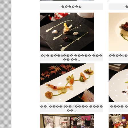
������
�ƺ�ī���ҽ��� ����� ���
����ũ�
�� ��...
��Ʈ���� ĳ�� �̿��� ����
���� 
��...