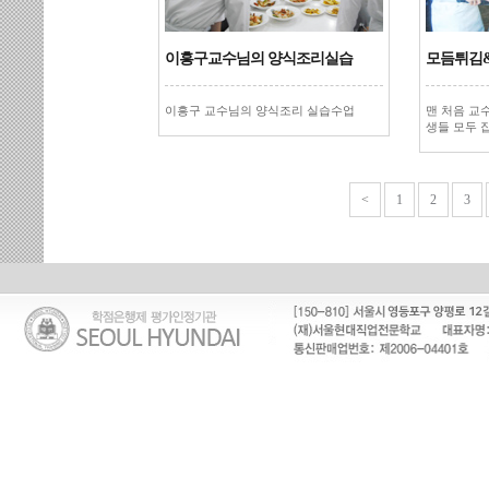
이흥구교수님의 양식조리실습
모듬튀김
이흥구 교수님의 양식조리 실습수업
맨 처음 교
생들 모두 
<
1
2
3