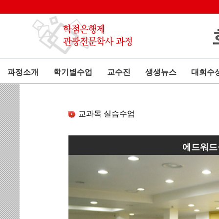
과정소개
학기별수업
교수진
생생뉴스
대회수
교과목 실습수업
에드워드