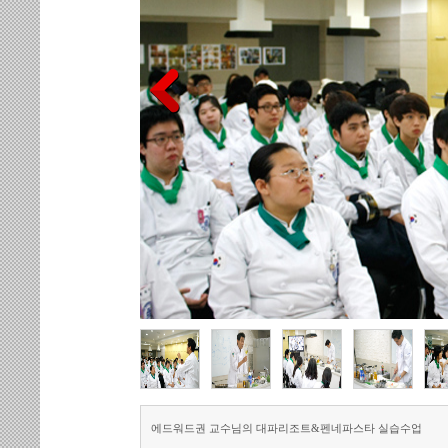
에드워드권 교수님의 대파리조트&펜네파스타 실습수업