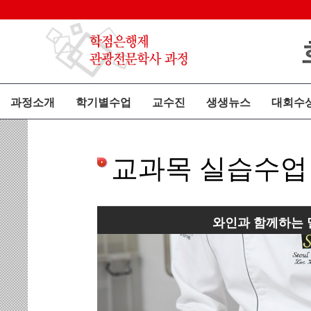
과정소개
학기별수업
교수진
생생뉴스
대회수
교과목 실습수업
와인과 함께하는 