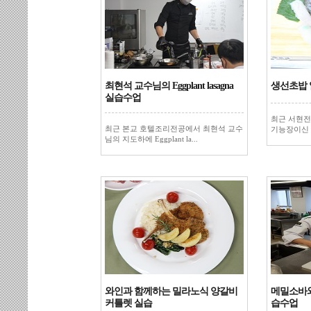
최현석 교수님의 Eggplant lasagna
생선초밥 
실습수업
최근 서현전
최근 본교 호텔조리전공에서 최현석 교수
기능장이신 
님의 지도하에 Eggplant la...
와인과 함께하는 밀라노식 양갈비
메밀소바와
커틀렛 실습
습수업