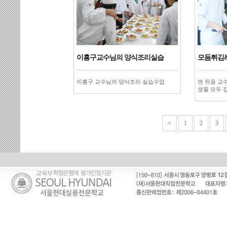
이흥구교수님의 양식조리실습
모듬튀김
이흥구 교수님의 양식조리 실습수업
맨 처음 교
생들 모두 
<
1
2
3