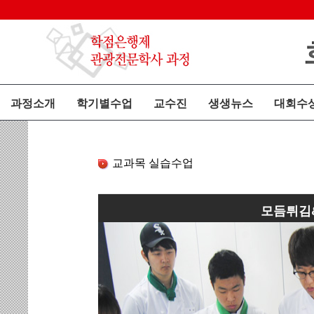
과정소개
학기별수업
교수진
생생뉴스
대회수
교과목 실습수업
모듬튀김