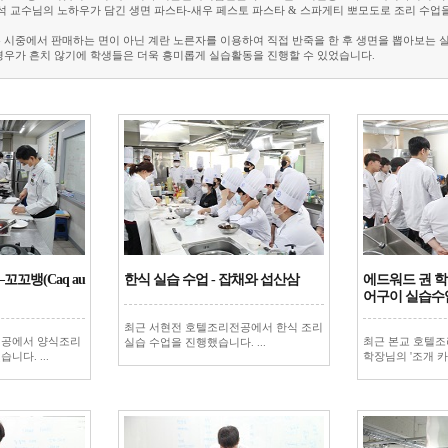
현석 교수님의 노하우가 담긴 생면 파스타-새우 페스토 파스타 & 스파게티 뽀모도로 조리 수업
 시중에서 판매하는 면이 아닌 계란 노른자를 이용하여 직접 반죽을 한 후 생면을 뽑아보는 
경우가 흔치 않기에 학생들은 더욱 흥미롭게 실습활동을 진행할 수 있었습니다.
꼬꼬뱅(Caq au
한식 실습 수업 - 잡채와 섭산삼
에드워드 권 학
어구이 실습수
최근 서현전 호텔조리전공에서 한식 조리
전공에서 양식조리
최근 본교 호텔
실습 수업을 진행했습니다. ...
다. ...
학장님의 '조개 카