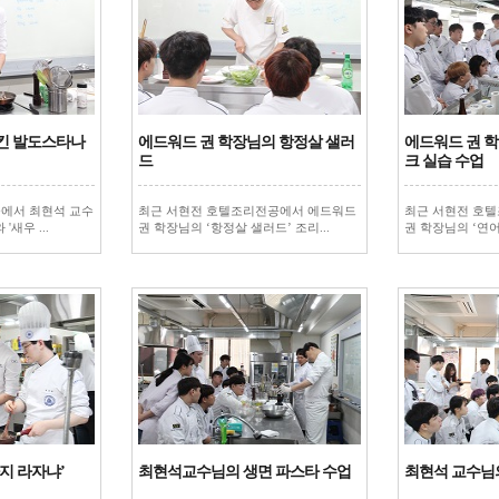
킨 발도스타나
에드워드 권 학장님의 항정살 샐러
에드워드 권 
드
크 실습 수업
에서 최현석 교수
최근 서현전 호텔조리전공에서 에드워드
최근 서현전 호
'새우 ...
권 학장님의 ‘항정살 샐러드’ 조리...
권 학장님의 ‘연어 
지 라자냐’
최현석교수님의 생면 파스타 수업
최현석 교수님