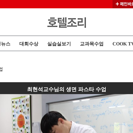
생뉴스
대회수상
실습실보기
교과목수업
COOK T
업
최현석교수님의 생면 파스타 수업