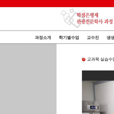
과정소개
학기별수업
교수진
생
교과목 실습수