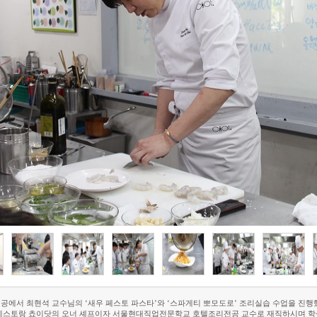
공에서 최현석 교수님의 ‘새우 페스토 파스타’와 ‘스파게티 뽀모도로’ 조리실습 수업을 진행
레스토랑 쵸이닷의 오너 셰프이자 서울현대직업전문학교 호텔조리전공 교수로 재직하시며 학