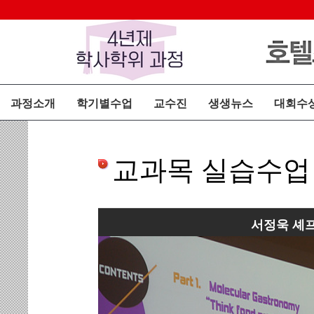
과정소개
학기별수업
교수진
생생뉴스
대회수
교과목 실습수업
서정욱 셰프