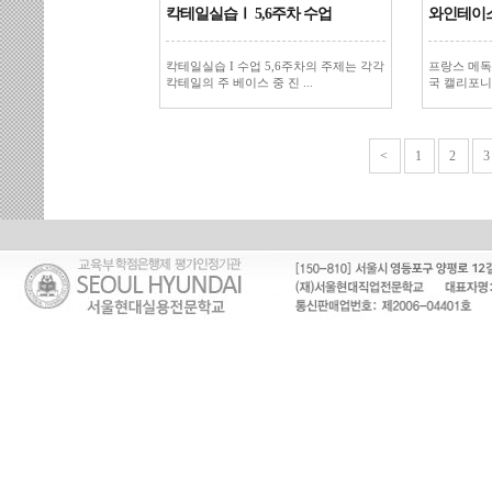
칵테일실습Ⅰ 5,6주차 수업
와인테이
칵테일실습 I 수업 5,6주차의 주제는 각각
프랑스 메독
칵테일의 주 베이스 중 진 ...
국 캘리포니
<
1
2
3