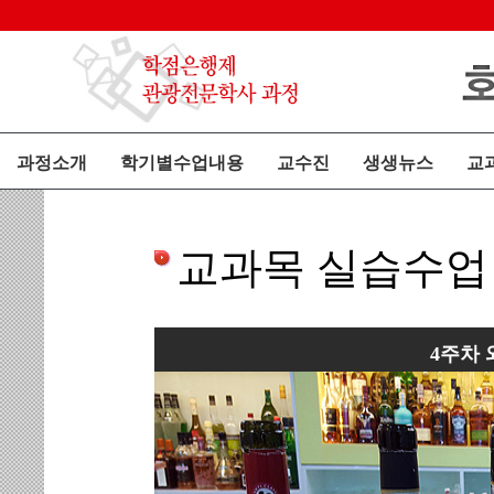
과정소개
학기별수업내용
교수진
생생뉴스
교
교과목 실습수업
4주차