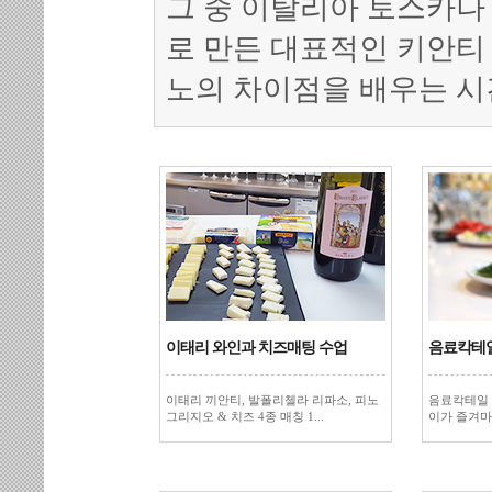
그 중 이탈리아 토스카나
로 만든 대표적인 키안티
노의 차이점을 배우는 시
이태리 와인과 치즈매팅 수업
음료칵테
이태리 끼안티, 발폴리첼라 리파소, 피노
음료칵테일 
그리지오 & 치즈 4종 매칭 1...
이가 즐겨마신