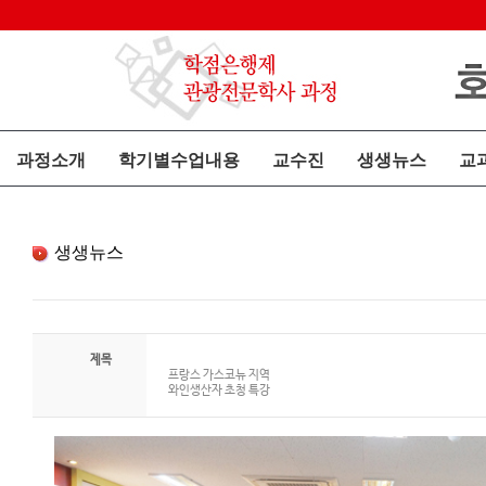
과정소개
학기별수업내용
교수진
생생뉴스
교
생생뉴스
제목
프랑스 가스코뉴 지역
와인생산자 초청 특강