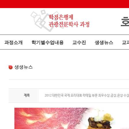
과정소개
학기별수업내용
교수진
생생뉴스
교
생생뉴스
제목
2012 대한민국 국제 요리대회 칵테일 부문 최우수상,금상,은상 수상