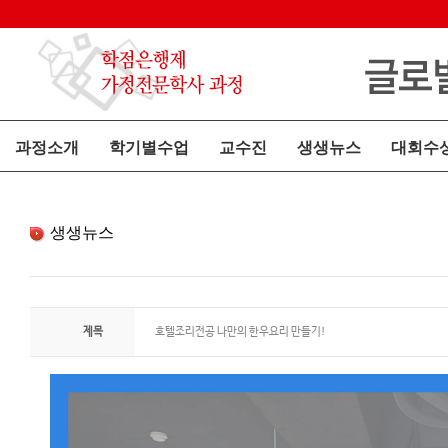
과정소개
학기별수업
교수진
생생뉴스
대회수
생생뉴스
제목
호텔조리전공 나만의 한우요리 만들기!