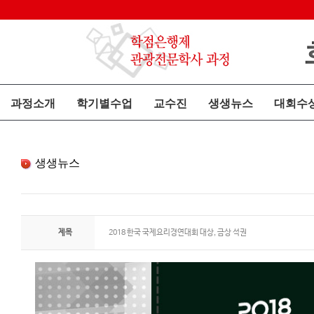
과정소개
학기별수업
교수진
생생뉴스
대회수
생생뉴스
제목
2018 한국 국제요리경연대회 대상, 금상 석권