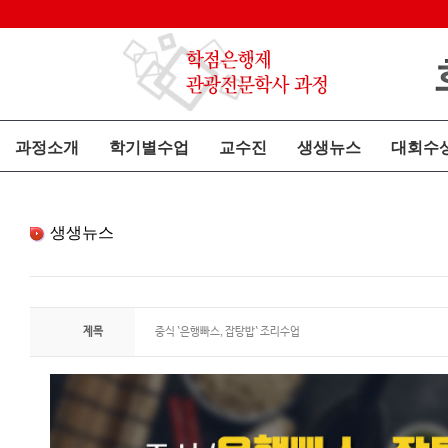
과정소개
학기별수업
교수진
생생뉴스
대회수
생생뉴스
제목
중식 `은행빠스, 잡탕밥` 조리수업