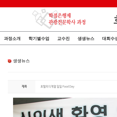
과정소개
학기별수업
교수진
생생뉴스
대회수
생생뉴스
제목
호텔외식계열 일일 Food Day