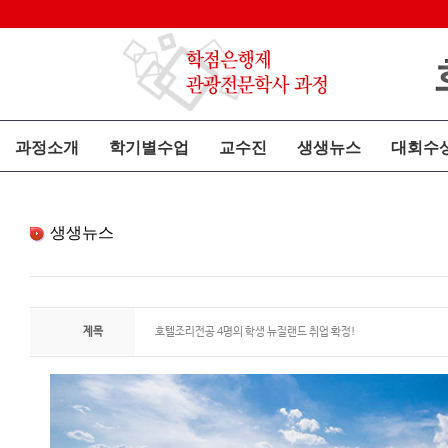
과정소개
학기별수업
교수진
생생뉴스
대회수
생생뉴스
제목
호텔조리전공 4명의 학생 뉴질랜드 취업 확정!