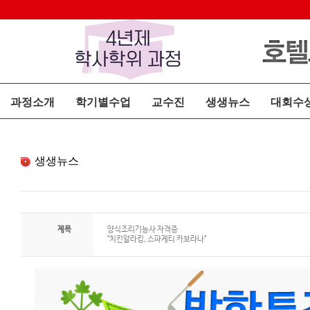
과정소개
학기별수업
교수진
생생뉴스
대회수
생생뉴스
제목
양식조리기능사 자격증
"치킨알라킹, 스파게티 카보라나"