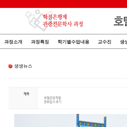
과정소개
과정특징
학기별수업내용
교수진
생
생생뉴스
제목
호텔관광계열
문화답사 후기