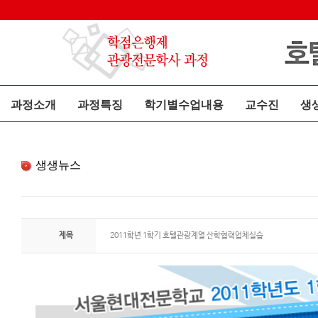
과정소개
과정특징
학기별수업내용
교수진
생
생생뉴스
제목
2011학년 1학기 호텔관광계열 산학협력업체실습