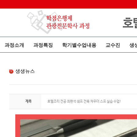
과정소개
과정특징
학기별수업내용
교수진
생
생생뉴스
제목
호텔조리 전공 최현석 쉐프 전복 챠우더 스프 실습 수업!