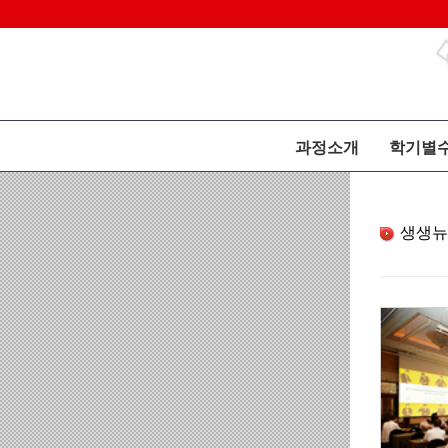
과정소개
학기별
생생뉴