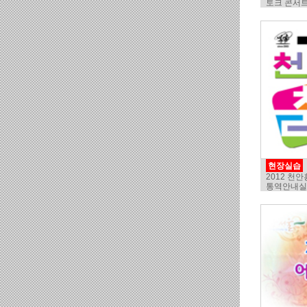
토크 콘서트 &
현장실습
2012 천
통역안내실습