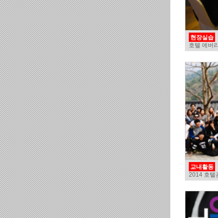
현장실습
호텔 에버
교내활동
2014 호