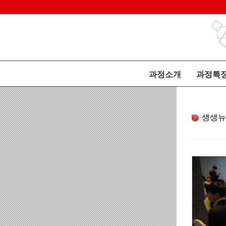
과정소개
과정특
생생뉴