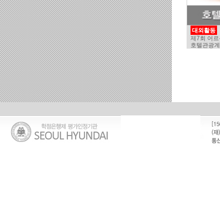
대외활동
제7회 어
호텔관광계