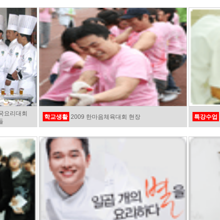
태국요리대회
학교생활
2009 한마음체육대회 현장
특강수업
들