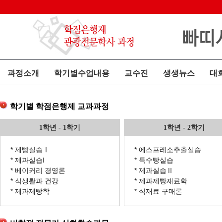
과정소개
학기별수업내용
교수진
생생뉴스
대
학기별 학점은행제 교과과정
1학년 - 1학기
1학년 - 2학기
* 제빵실습Ⅰ
* 에스프레소추출실습
* 제과실습I
* 특수빵실습
* 베이커리 경영론
* 제과실습Ⅱ
* 식생뢀과 건강
* 제과제빵재료학
* 제과제빵학
* 식재료 구매론