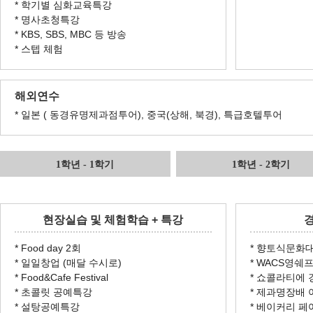
* 학기별 심화교육특강
* 명사초청특강
* KBS, SBS, MBC 등 방송
* 스텝 체험
해외연수
* 일본 ( 동경유명제과점투어), 중국(상해, 북경), 특급호텔투어
1학년 - 1학기
1학년 - 2학기
현장실습 및 체험학습 + 특강
경
* Food day 2회
* 향토식문화
* 일일창업 (매달 수시로)
* WACS영
* Food&Cafe Festival
* 쇼콜라티에
* 초콜릿 공예특강
* 제과명장배
* 설탕공예특강
* 베이커리 페