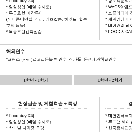
* Food day 2회
* 향토식문화
* 일일창업 (매달 수시로)
* WACS영
* 특급호텔 미각투어
* 쇼콜라티에
(인터콘티넨탈, 신라, 리츠칼튼, 하얏트, 힐튼
* 제과명장배
호텔 등등)
* 베이커리 페
* 특급호텔산학실습
* FOOD & CA
해외연수
*프랑스 (파리)르꼬르동블루 연수, 싱가폴, 동경제과학교연수
1학년 - 1학기
1학년 - 2학기
현장실습 및 체험학습 + 특강
경
* Food day 3회
* 대한민국국
* 일일창업 (매달 수시로)
* 푸드앤 테
* 학기별 자격증 특강
* 한국음식관