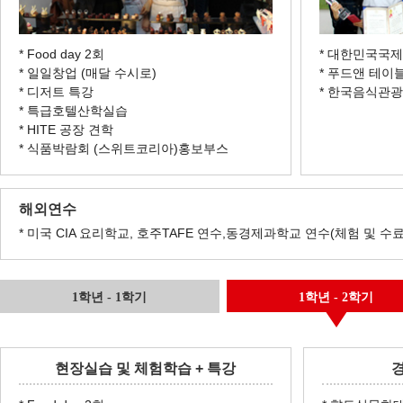
* Food day 2회
* 대한민국국
* 일일창업 (매달 수시로)
* 푸드앤 테이
* 디저트 특강
* 한국음식관
* 특급호텔산학실습
* HITE 공장 견학
* 식품박람회 (스위트코리아)홍보부스
해외연수
* 미국 CIA 요리학교, 호주TAFE 연수,동경제과학교 연수(체험 및 수
1학년 - 1학기
1학년 - 2학기
현장실습 및 체험학습 + 특강
경