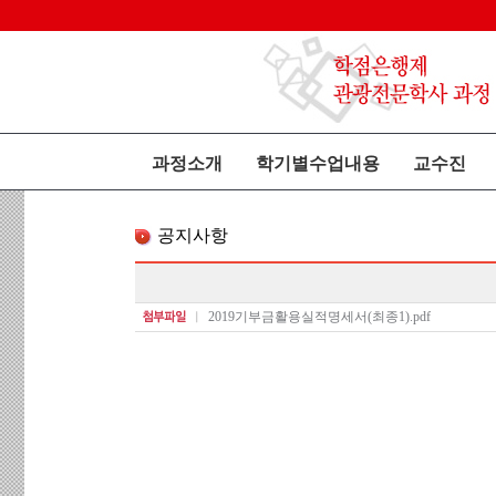
과정소개
학기별수업내용
교수진
공지사항
2019기부금활용실적명세서(최종1).pdf