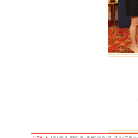
[학사안내] 제6회 전국연음식페스티벌 라이브부분 