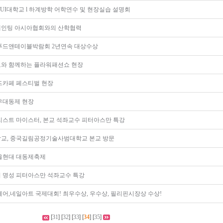
UI대학교 l 하계방학 어학연수 및 현장실습 설명회
인팅 아시아협회와의 산학협력
국제푸드앤테이블박람회 2년연속 대상수상
와 함께하는 플라워패션쇼 현장
푸드카페 페스티벌 현장
현우대동제 현장
리스트 마이스터, 본교 석좌교수 피터아스만 특강
교, 중국길림공정기술사범대학교 본교 방문
서울현대 대동제축제
 명성 피터아스만 석좌교수 특강
어,네일아트 국제대회! 최우수상, 우수상, 필리핀시장상 수상!
[
31
] [
32
] [
33
] [
34
] [
35
]