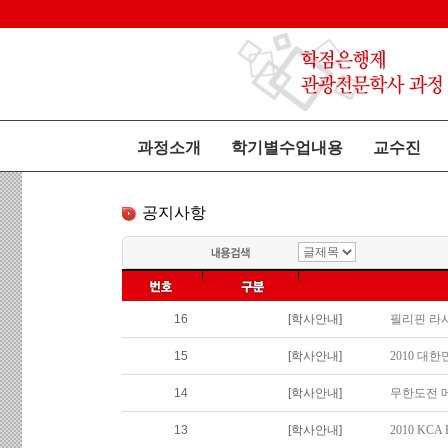
과정소개
학기별수업내용
교수진
공지사항
16
[학사안내]
필리핀 라
15
[학사안내]
2010 대
14
[학사안내]
무한도전 
13
[학사안내]
2010 KC