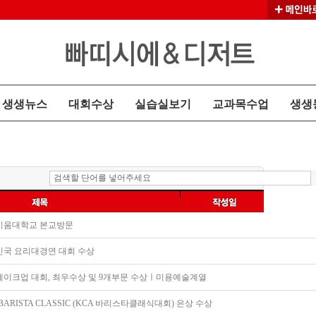
생생뉴스
대회수상
실습실보기
교과목수업
생생
시움대학교 본교방문
한민국 요리대경연 대회 수상
메이크업 대회, 최우수상 및 9개부문 수상ㅣ미용예술계열
A BARISTA CLASSIC (KCA 바리스타클래식대회) 은상 수상