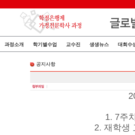
과정소개
학기별수업
교수진
생생뉴스
대회수
공지사항
2
1. 7주
2. 재학생 