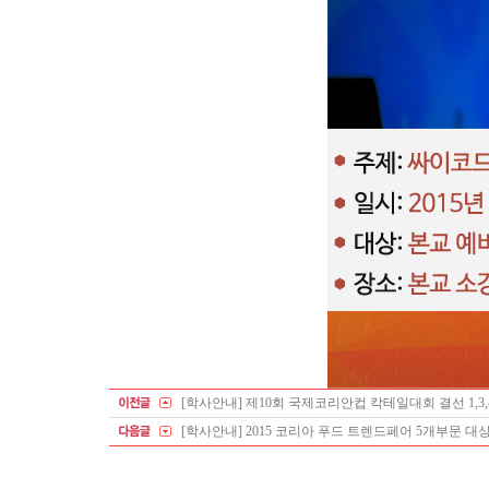
[학사안내] 제10회 국제코리안컵 칵테일대회 결선 1,3,4
[학사안내] 2015 코리아 푸드 트렌드페어 5개부문 대상